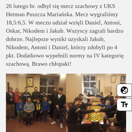
rodziców
26 lutego br. odbył się mecz szachowy z UKS
Hetman Puszcza Mariańska. Mecz wygraliśmy
Dla
18,5:6,5. W meczu udział wzięli Daniel, Antoni,
pracowników
Oskar, Nikodem i Jakub. Wszyscy zagrali bardzo
dobrze. Najlepsze wyniki uzyskali Jakub,
Historia
Nikodem, Antoni i Daniel, którzy zdobyli po 4
pkt. Dodatkowo wypełnili normy na IV kategorię
szachową. Brawo chłopaki!
Wirtualny
spacer
flaky
Mapa
strony
text_fields
Deklaracja
dostępności