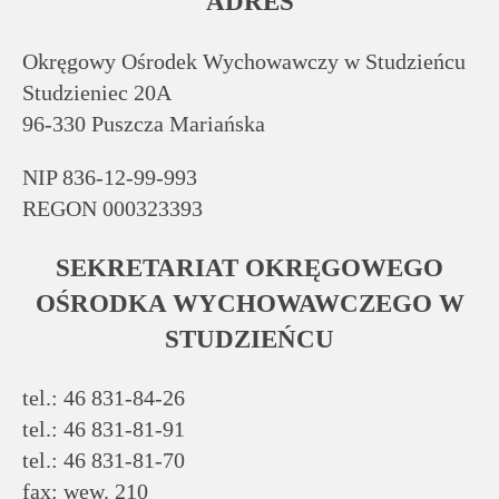
rodziców
ADRES
Okręgowy Ośrodek Wychowawczy w Studzieńcu
Dla
Studzieniec 20A
pracowników
96-330 Puszcza Mariańska
Historia
NIP 836-12-99-993
REGON 000323393
Wirtualny
SEKRETARIAT OKRĘGOWEGO
spacer
OŚRODKA WYCHOWAWCZEGO W
STUDZIEŃCU
Mapa
strony
tel.: 46 831-84-26
tel.: 46 831-81-91
Deklaracja
tel.: 46 831-81-70
dostępności
fax: wew. 210