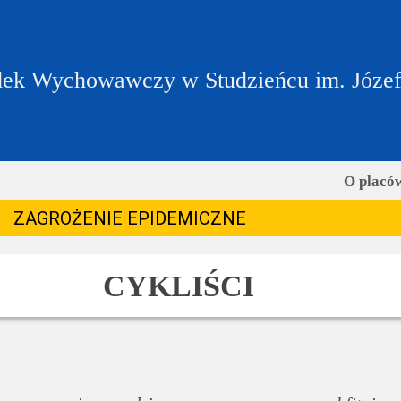
ek Wychowawczy w Studzieńcu im. Józe
O placó
ZAGROŻENIE EPIDEMICZNE
CYKLIŚCI