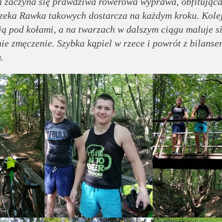
ka zaczyna się prawdziwa rowerowa wyprawa, obfitująca
rzeka Rawka takowych dostarcza na każdym kroku. Kole
ją pod kołami, a na twarzach w dalszym ciągu maluje s
ie zmęczenie. Szybka kąpiel w rzece i powrót z bilanse
.