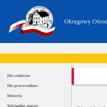
https://zpstudzieniec.bip.gov.pl/dane-
teleadresowe/dane-
teleadresowe.html
Okręgowy Ośrod
Dla rodziców
Dla pracowników
Historia
Wirtualny spacer