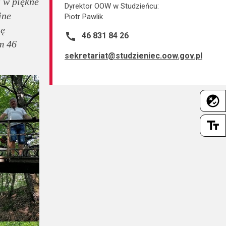
 w piękne
Dyrektor OOW w Studzieńcu:
jne
Piotr Pawlik
ię
call
46 831 84 26
m 46
sekretariat@studzieniec.oow.gov.pl
flaky
text_fields