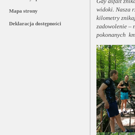
Gdy asfalt zni
widoki. Nasza 
Mapa strony
kilometry znika
Deklaracja dostępności
zadowolenie – n
pokonanych km