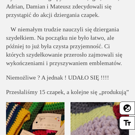
Adrian, Damian i Mateusz zdecydowali się
przystąpić do akcji dziergania czapek.
W niemałym trudzie nauczyli się dziergania
szydełkiem. Na początku nie było łatwo, ale
później to już była czysta przyjemność. Ci
których szydełkowanie przerosło zajmowali się
wykończeniami i przyszywaniem emblematów.
Niemożliwe ? A jednak ! UDAŁO SIĘ !!!!
Przesłaliśmy 15 czapek, a kolejne się „produkują”
flaky
text_fields