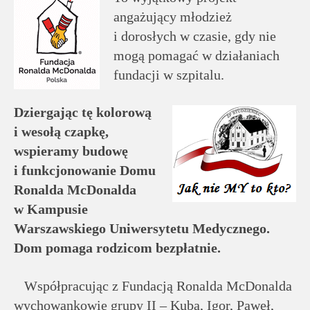
rodziców
angażujący młodzież
i dorosłych w czasie, gdy nie
Dla
mogą pomagać w działaniach
pracowników
fundacji w szpitalu.
Historia
Dziergając tę kolorową
i wesołą czapkę,
Wirtualny
wspieramy budowę
i funkcjonowanie Domu
spacer
Ronalda McDonalda
w Kampusie
Mapa
Warszawskiego Uniwersytetu Medycznego.
strony
Dom pomaga rodzicom bezpłatnie.
Deklaracja
Współpracując z Fundacją Ronalda McDonalda
dostępności
wychowankowie grupy II – Kuba, Igor, Paweł,