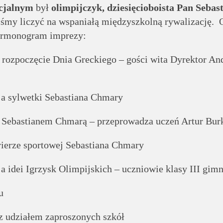
cjalnym
był
olimpijczyk, dziesięcioboista Pan Sebas
iśmy liczyć na wspaniałą międzyszkolną rywalizację. 
armonogram imprezy:
 rozpoczęcie Dnia Greckiego – gości wita Dyrektor An
ja sylwetki Sebastiana Chmary
Sebastianem Chmarą – przeprowadza uczeń Artur Bur
rierze sportowej Sebastiana Chmary
a idei Igrzysk Olimpijskich – uczniowie klasy III gi
u
 z udziałem zaproszonych szkół