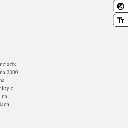
flaky
text_fields
ncjach:
 na 2000
na
nkty z
 na
iach