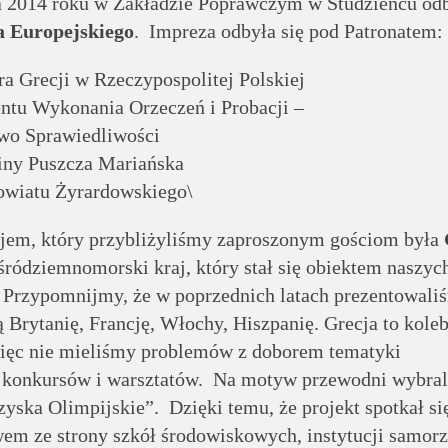
 2014 roku w Zakładzie Poprawczym w Studzieńcu odb
a Europejskiego
. Impreza odbyła się pod Patronatem:
 Grecji w Rzeczypospolitej Polskiej
ntu Wykonania Orzeczeń i Probacji –
two Sprawiedliwości
ny Puszcza Mariańska
owiatu Żyrardowskiego\
jem, który przybliżyliśmy zaproszonym gościom była
śródziemnomorski kraj, który stał się obiektem naszyc
 Przypomnijmy, że w poprzednich latach prezentowali
ą Brytanię, Francję, Włochy, Hiszpanię. Grecja to kole
 więc nie mieliśmy problemów z doborem tematyki
 konkursów i warsztatów. Na motyw przewodni wybra
zyska Olimpijskie”. Dzięki temu, że projekt spotkał si
em ze strony szkół środowiskowych, instytucji samor