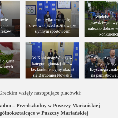
Wielobój okaz
owie
Artur tylko trochę się
prawdziwym wy
ię do
stresował przed rozmową ze
należało dobrze 
Greków
słynnym sportowcem
konkurenc
W Konkursie Wiedzy w
Również opiek
i o gusta
kategorii gimnazjalistów
nauczyciele wy
oszonych
bezkonkurencyjny okazał
fizycznego znale
się Bartłomiej Nowak z
na pamiątkowe z
Zespołu Szkolno-
mistrzem Seba
Gimnazjalnego w
Chmar
Greckim wzięły następujące placówki:
Bartnikach
kolno – Przedszkolny w Puszczy Mariańskiej
ólnokształcące w Puszczy Mariańskiej