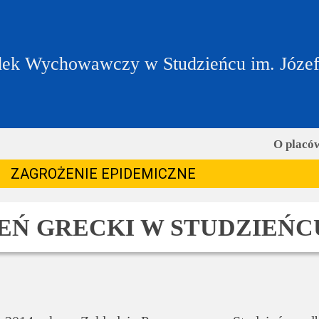
ek Wychowawczy w Studzieńcu im. Józe
O placó
ZAGROŻENIE EPIDEMICZNE
EŃ GRECKI W STUDZIEŃC