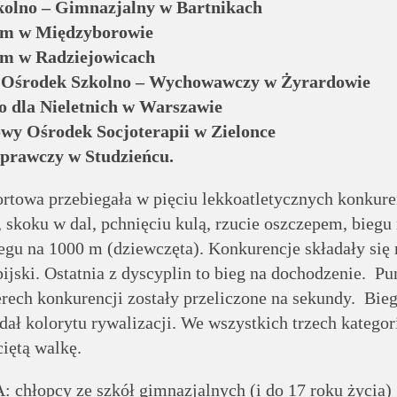
kolno – Gimnazjalny w Bartnikach
m w Międzyborowie
m w Radziejowicach
 Ośrodek Szkolno – Wychowawczy w Żyrardowie
o dla Nieletnich w Warszawie
wy Ośrodek Socjoterapii w Zielonce
prawczy w Studzieńcu.
ortowa przebiegała w pięciu lekkoatletycznych konkure
 skoku w dal, pchnięciu kulą, rzucie oszczepem, biegu
egu na 1000 m (dziewczęta). Konkurencje składały się 
jski. Ostatnia z dyscyplin to bieg na dochodzenie. Pu
rech konkurencji zostały przeliczone na sekundy. Bieg
ał kolorytu rywalizacji. We wszystkich trzech kategor
iętą walkę.
A: chłopcy ze szkół gimnazjalnych (i do 17 roku życia)