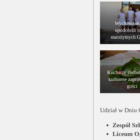
Wychowank
upodobnili s
starożytnych 
Kucharze zadbal
kulinarne zapr
gości
Udział w Dniu 
Zespół Sz
Liceum Og