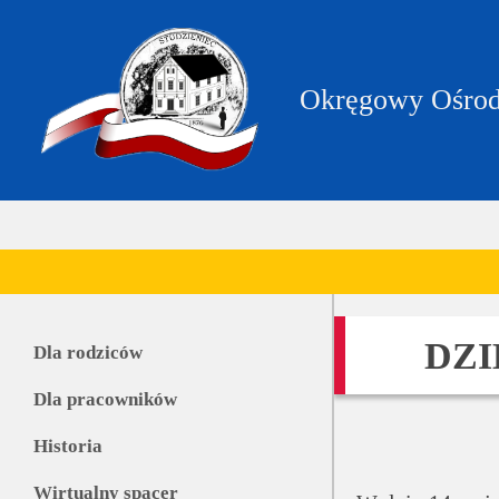
https://zpstudzieniec.bip.gov.pl/dane-
teleadresowe/dane-
teleadresowe.html
Okręgowy Ośrod
DZI
Dla rodziców
Dla pracowników
Historia
Wirtualny spacer