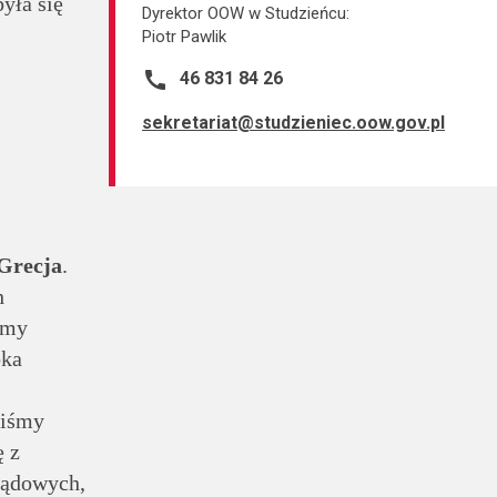
yła się
Dyrektor OOW w Studzieńcu:
Piotr Pawlik
call
46 831 84 26
sekretariat@studzieniec.oow.gov.pl
Grecja
.
h
śmy
bka
liśmy
ę z
ządowych,