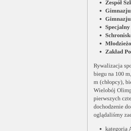
Zespół Sz
Gimnazju
Gimnazju
Specjalny
Schronisk
Młodzieżo
Zakład Po
Rywalizacja sp
biegu na 100 m,
m (chłopcy), bi
Wielobój Olimpi
pierwszych czte
dochodzenie dod
oglądaliśmy zac
kategoria 