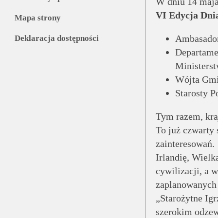
W dniu 14 maja
VI Edycja Dni
Mapa strony
Ambasadora
Deklaracja dostępności
Departame
Ministers
Wójta Gmi
Starosty P
Tym razem, kra
To już czwarty 
zainteresowań.
Irlandię, Wielk
cywilizacji, a
zaplanowanych
„Starożytne Igr
szerokim odzew