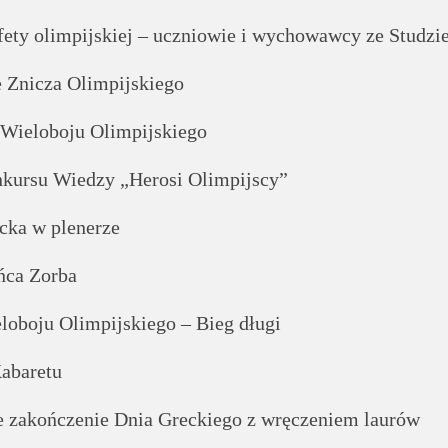
afety olimpijskiej – uczniowie i wychowawcy ze Studzi
e Znicza Olimpijskiego
 Wieloboju Olimpijskiego
nkursu Wiedzy „Herosi Olimpijscy”
ecka w plenerze
ńca Zorba
loboju Olimpijskiego – Bieg długi
abaretu
e zakończenie Dnia Greckiego z wręczeniem laurów