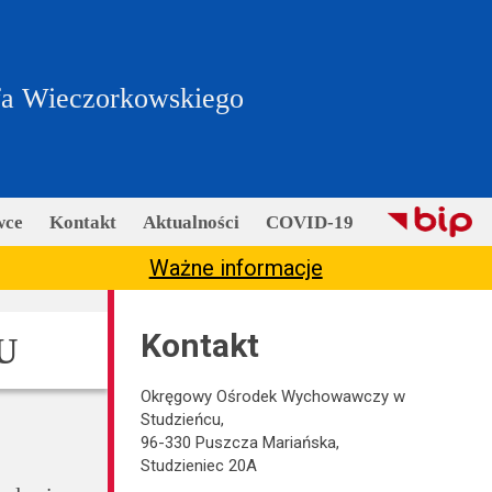
fa Wieczorkowskiego
wce
Kontakt
Aktualności
COVID-19
Ważne informacje
Kontakt
U
Okręgowy Ośrodek Wychowawczy w
Studzieńcu,
96-330 Puszcza Mariańska,
Studzieniec 20A