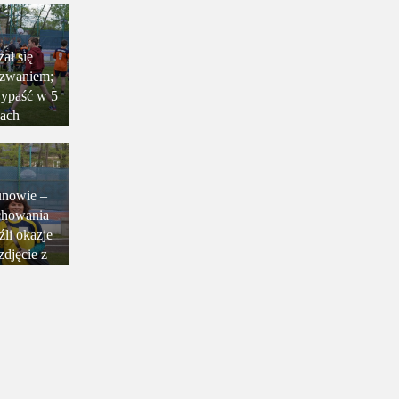
ał się
zwaniem;
wypaść w 5
jach
unowie –
chowania
źli okazje
djęcie z
stianem
ą