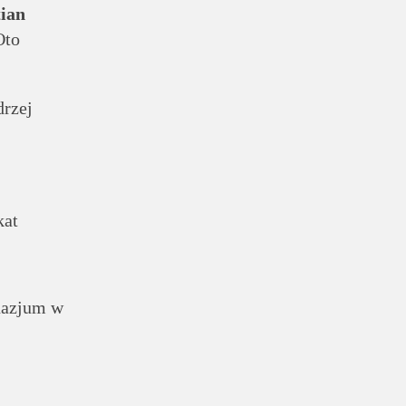
tian
Oto
drzej
kat
mnazjum w