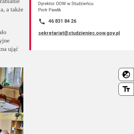
rabianie
Dyrektor OOW w Studzieńcu:
a, a także
Piotr Pawlik
call
46 831 84 26
ało
sekretariat@studzieniec.oow.gov.pl
yjne
żna ująć
flaky
text_fields