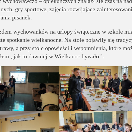
ć wychowawczo – opiekuńczych znalazł się czas na nad
lnych, gry sportowe, zajęcia rozwijające zainteresowani
nia pisanek.
zdem wychowanków na urlopy świąteczne w szkole mi
te spotkanie wielkanocne. Na stole pojawiły się tradyc
rawy, a przy stole opowieści i wspomnienia, które mo
łem ,,jak to dawniej w Wielkanoc bywało’’.