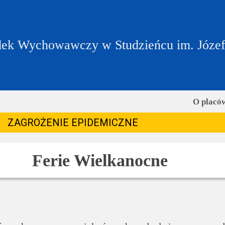
ek Wychowawczy w Studzieńcu im. Józe
O placó
ZAGROŻENIE EPIDEMICZNE
Ferie Wielkanocne