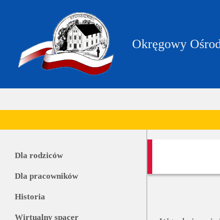
https://zpstudzieniec.bip.gov.pl/dane-
teleadresowe/dane-
teleadresowe.html
Okręgowy Ośrod
Dla rodziców
Dla pracowników
Historia
Wirtualny spacer