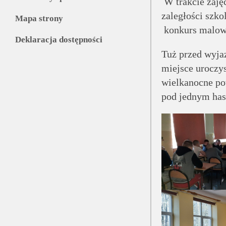
W trakcie zaję
zaległości szko
Mapa strony
konkurs malowa
Deklaracja dostępności
Tuż przed wyja
miejsce uroczys
wielkanocne pot
pod jednym has