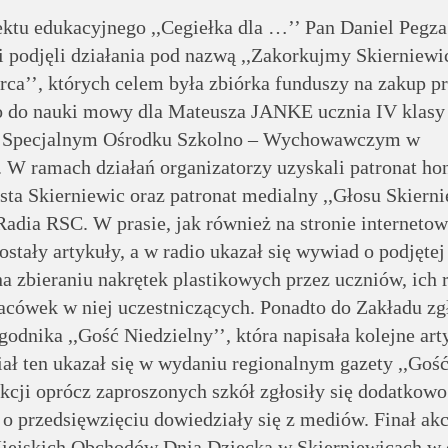
ktu edukacyjnego ,,Cegiełka dla …’’ Pan Daniel Pegza
 podjęli działania pod nazwą ,,Zakorkujmy Skierniewi
ca’’, których celem była zbiórka funduszy na zakup 
 do nauki mowy dla Mateusza JANKE ucznia IV klasy
 Specjalnym Ośrodku Szkolno – Wychowawczym w
. W ramach działań organizatorzy uzyskali patronat h
ta Skierniewic oraz patronat medialny ,,Głosu Skierni
Radia RSC. W prasie, jak również na stronie internetow
stały artykuły, a w radio ukazał się wywiad o podjętej 
na zbieraniu nakrętek plastikowych przez uczniów, ich
lacówek w niej uczestniczących. Ponadto do Zakładu zgł
godnika ,,Gość Niedzielny’’, która napisała kolejne art
riał ten ukazał się w wydaniu regionalnym gazety ,,Goś
kcji oprócz zaproszonych szkół zgłosiły się dodatkow
 o przedsięwzięciu dowiedziały się z mediów. Finał akc
iejskich Obchodów Dnia Dziecka w Skierniewicach w 