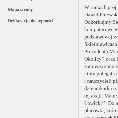
W ramach proje
Mapa strony
Dawid Pniewski
Deklaracja dostępności
Odkorkujmy Ser
komputerowego
podstawowej w
Skierniewicach
Prezydenta Mias
Okolicy’’ oraz 
zamieszczone zo
która polegała 
i nauczycieli p
dziennikarka ty
tej akcji. Mate
Łowicki’’. Do a
placówki, które
się w ramach M