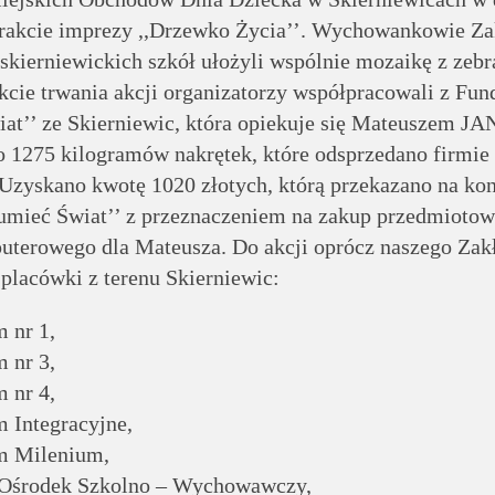
trakcie imprezy ,,Drzewko Życia’’. Wychowankowie Za
skierniewickich szkół ułożyli wspólnie mozaikę z zeb
kcie trwania akcji organizatorzy współpracowali z Fun
iat’’ ze Skierniewic, która opiekuje się Mateuszem J
o 1275 kilogramów nakrętek, które odsprzedano firmie
 Uzyskano kwotę 1020 złotych, którą przekazano na ko
zumieć Świat’’ z przeznaczeniem na zakup przedmioto
terowego dla Mateusza. Do akcji oprócz naszego Zak
 placówki z terenu Skierniewic:
 nr 1,
 nr 3,
 nr 4,
 Integracyjne,
m Milenium,
 Ośrodek Szkolno – Wychowawczy,