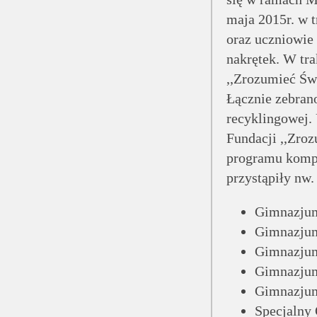
maja 2015r. w 
oraz uczniowie 
nakrętek. W tra
,,Zrozumieć Św
Łącznie zebran
recyklingowej.
Fundacji ,,Zro
programu kompu
przystąpiły nw.
Gimnazjum
Gimnazjum
Gimnazjum
Gimnazjum
Gimnazju
Specjalny