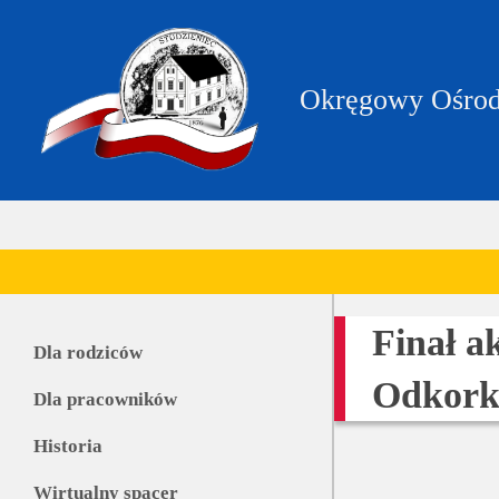
https://zpstudzieniec.bip.gov.pl/dane-
teleadresowe/dane-
teleadresowe.html
Okręgowy Ośrod
Finał a
Dla rodziców
Odkork
Dla pracowników
Historia
Wirtualny spacer