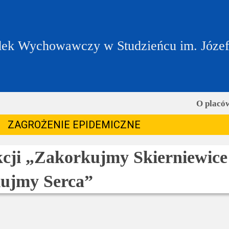
ek Wychowawczy w Studzieńcu im. Józe
O placó
ZAGROŻENIE EPIDEMICZNE
kcji „Zakorkujmy Skierniewice
ujmy Serca”