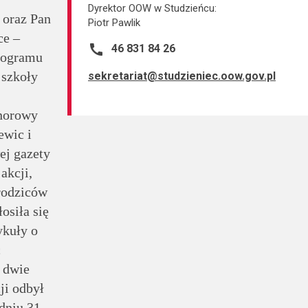
Dyrektor OOW w Studzieńcu:
 oraz Pan
Piotr Pawlik
ce –
call
46 831 84 26
programu
 szkoły
sekretariat@studzieniec.oow.gov.pl
onorowy
ewic i
ej gazety
akcji,
 rodziców
osiła się
ykuły o
ć
o dwie
ji odbył
dniu 31