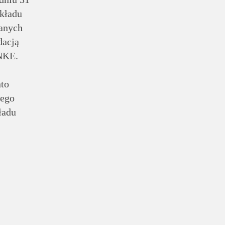
kładu
ranych
dacją
ANKE.
nto
wego
ładu