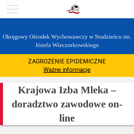
https://zpstudzieniec.bip.gov.pl/dane-
Menu
teleadresowe/dane-
teleadresowe.html
O
Okręgowy Ośrodek Wychowawczy w Studzieńcu im.
placówce
Józefa Wieczorkowskiego
Kontakt
ZAGROŻENIE EPIDEMICZNE
Ważne informacje
Aktualności
Krajowa Izba Mleka –
COVID-
doradztwo zawodowe on-
19
line
Dla