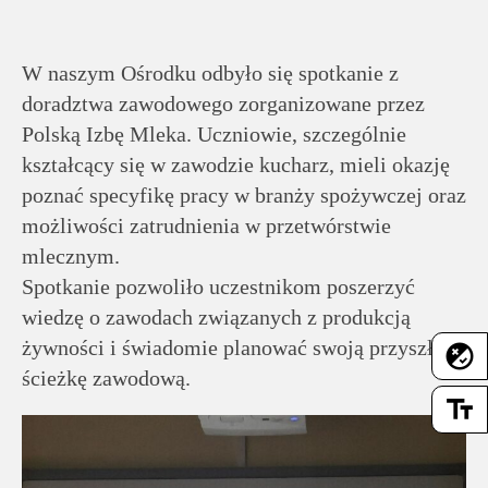
rodziców
Dla
W naszym Ośrodku odbyło się spotkanie z
pracowników
doradztwa zawodowego zorganizowane przez
Polską Izbę Mleka. Uczniowie, szczególnie
kształcący się w zawodzie kucharz, mieli okazję
Historia
poznać specyfikę pracy w branży spożywczej oraz
możliwości zatrudnienia w przetwórstwie
Wirtualny
mlecznym.
spacer
Spotkanie pozwoliło uczestnikom poszerzyć
wiedzę o zawodach związanych z produkcją
Mapa
żywności i świadomie planować swoją przyszłą
flaky
strony
ścieżkę zawodową.
text_fields
Deklaracja
dostępności