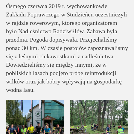
rodziców
Ósmego czerwca 2019 r. wychowankowie
Zakładu Poprawczego w Studzieńcu uczestniczyli
Dla
w rajdzie rowerowym, którego organizatorem
pracowników
było Nadleśnictwo Radziwiłłów. Zabawa była
przednia. Pogoda dopisywała. Przejechaliśmy
Historia
ponad 30 km. W czasie postojów zapoznawaliśmy
się z leśnymi ciekawostkami z nadleśnictwa.
Dowiedzieliśmy się między innymi, że w
Wirtualny
pobliskich lasach podjęto próbę reintrodukcji
spacer
wilków oraz jak bobry wpływają na gospodarkę
wodną lasu.
Mapa
strony
Deklaracja
dostępności