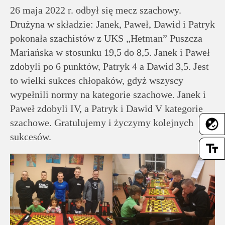
rodziców
26 maja 2022 r. odbył się mecz szachowy.
Drużyna w składzie: Janek, Paweł, Dawid i Patryk
Dla
pokonała szachistów z UKS „Hetman” Puszcza
pracowników
Mariańska w stosunku 19,5 do 8,5. Janek i Paweł
zdobyli po 6 punktów, Patryk 4 a Dawid 3,5. Jest
Historia
to wielki sukces chłopaków, gdyż wszyscy
wypełnili normy na kategorie szachowe. Janek i
Paweł zdobyli IV, a Patryk i Dawid V kategorie
Wirtualny
flaky
szachowe. Gratulujemy i życzymy kolejnych
spacer
sukcesów.
text_fields
Mapa
strony
Deklaracja
dostępności