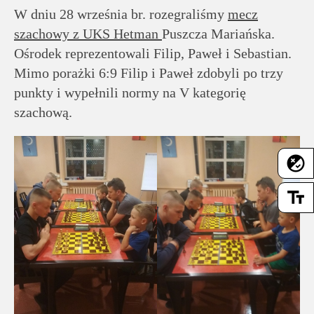
rodziców
W dniu 28 września br. rozegraliśmy
mecz
szachowy z UKS Hetman
Puszcza Mariańska.
Dla
Ośrodek reprezentowali Filip, Paweł i Sebastian.
pracowników
Mimo porażki 6:9 Filip i Paweł zdobyli po trzy
punkty i wypełnili normy na V kategorię
Historia
szachową.
Wirtualny
flaky
spacer
text_fields
Mapa
strony
Deklaracja
dostępności