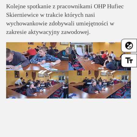
rodziców
Kolejne spotkanie z pracownikami OHP Hufiec
Skierniewice w trakcie których nasi
Dla
wychowankowie zdobywali umiejętności w
pracowników
zakresie aktywacyjny zawodowej.
flaky
Historia
text_fields
Wirtualny
spacer
Mapa
strony
Deklaracja
dostępności