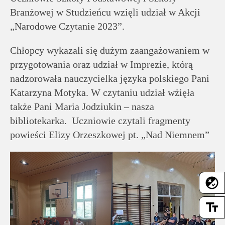
rodziców
Branżowej w Studzieńcu wzięli udział w Akcji
„Narodowe Czytanie 2023”.
Dla
pracowników
Chłopcy wykazali się dużym zaangażowaniem w
przygotowania oraz udział w Imprezie, którą
Historia
nadzorowała nauczycielka języka polskiego Pani
Katarzyna Motyka. W czytaniu udział wżięła
także Pani Maria Jodziukin – nasza
Wirtualny
bibliotekarka. Uczniowie czytali fragmenty
spacer
powieści Elizy Orzeszkowej pt. „Nad Niemnem”
Mapa
strony
flaky
Deklaracja
text_fields
dostępności