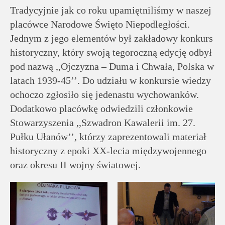
rodziców
Tradycyjnie jak co roku upamiętniliśmy w naszej
placówce Narodowe Święto Niepodległości.
Dla
Jednym z jego elementów był zakładowy konkurs
pracowników
historyczny, który swoją tegoroczną edycję odbył
pod nazwą ,,Ojczyzna – Duma i Chwała, Polska w
Historia
latach 1939-45’’. Do udziału w konkursie wiedzy
ochoczo zgłosiło się jedenastu wychowanków.
Dodatkowo placówkę odwiedzili członkowie
Wirtualny
Stowarzyszenia ,,Szwadron Kawalerii im. 27.
spacer
Pułku Ułanów’’, którzy zaprezentowali materiał
historyczny z epoki XX-lecia międzywojennego
Mapa
oraz okresu II wojny światowej.
strony
Deklaracja
dostępności