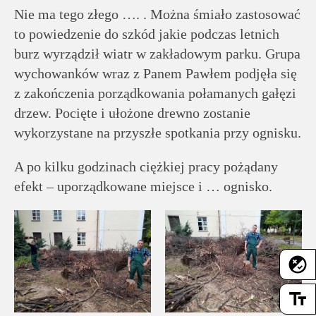
rodziców
Nie ma tego złego …. . Można śmiało zastosować
to powiedzenie do szkód jakie podczas letnich
Dla
burz wyrządził wiatr w zakładowym parku. Grupa
pracowników
wychowanków wraz z Panem Pawłem podjęła się
z zakończenia porządkowania połamanych gałęzi
Historia
drzew. Pocięte i ułożone drewno zostanie
wykorzystane na przyszłe spotkania przy ognisku.
Wirtualny
A po kilku godzinach ciężkiej pracy pożądany
spacer
efekt – uporządkowane miejsce i … ognisko.
Mapa
strony
flaky
Deklaracja
text_fields
dostępności