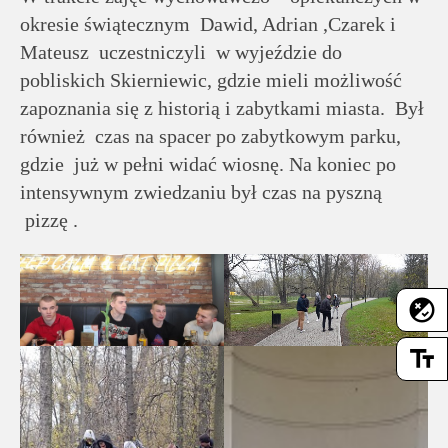
rodziców
okresie świątecznym Dawid, Adrian ,Czarek i
Mateusz uczestniczyli w wyjeździe do
Dla
pobliskich Skierniewic, gdzie mieli możliwość
pracowników
zapoznania się z historią i zabytkami miasta. Był
również czas na spacer po zabytkowym parku,
Historia
gdzie już w pełni widać wiosnę. Na koniec po
intensywnym zwiedzaniu był czas na pyszną
Wirtualny
pizzę .
spacer
flaky
Mapa
strony
text_fields
Deklaracja
dostępności