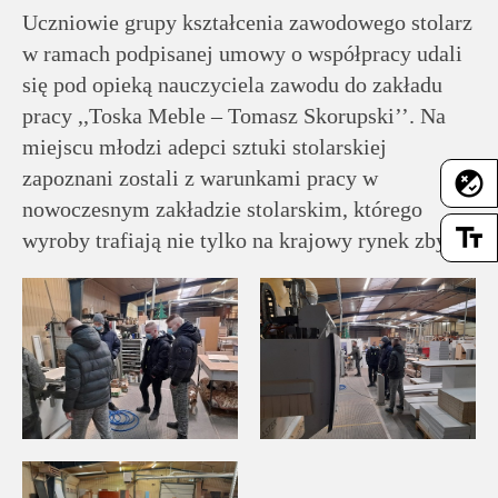
rodziców
Uczniowie grupy kształcenia zawodowego stolarz
w ramach podpisanej umowy o współpracy udali
Dla
się pod opieką nauczyciela zawodu do zakładu
pracowników
pracy ,,Toska Meble – Tomasz Skorupski’’. Na
miejscu młodzi adepci sztuki stolarskiej
Historia
zapoznani zostali z warunkami pracy w
flaky
nowoczesnym zakładzie stolarskim, którego
text_fields
wyroby trafiają nie tylko na krajowy rynek zbytu.
Wirtualny
spacer
Mapa
strony
Deklaracja
dostępności