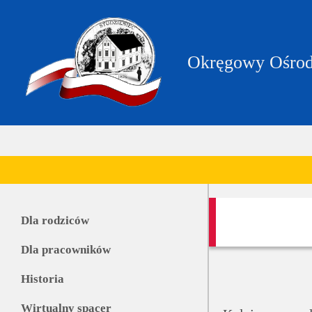
https://zpstudzieniec.bip.gov.pl/dane-
teleadresowe/dane-
teleadresowe.html
Okręgowy Ośrod
Dla rodziców
Dla pracowników
Historia
Wirtualny spacer