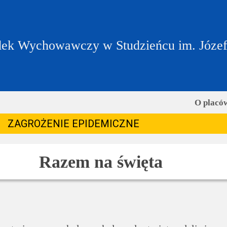
ek Wychowawczy w Studzieńcu im. Józe
O placó
ZAGROŻENIE EPIDEMICZNE
Razem na święta