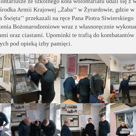
ontariusze ze szkolnego koła wolontariatu udali się z 
środka Armii Krajowej ,,Żaba’’ w Żyrardowie, gdzie w
a Święta’’ przekazali na ręce Pana Piotra Siwierskiego
zenia Bożonarodzeniowe wraz z własnoręcznie wykon
kami oraz ciastami. Upominki te trafią do kombatantów
ych pod opieką izby pamięci.