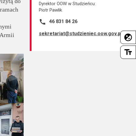
wizytą do
Dyrektor OOW w Studzieńcu:
 ramach
Piotr Pawlik
call
46 831 84 26
anymi
sekretariat@studzieniec.oow.gov.pl
 Armii
flaky
text_fields