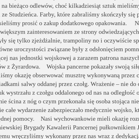
a bieżąco odlewów, choć kilkadziesiąt sztuk mieliśm
ze Studzieńca. Farby, które zabraliśmy skończyły się
sieliśmy prosić o zakup dodatkowego opakowania. Ni
i większym zainteresowaniem ze strony odwiedzających
yły się tylko zjeżdżalnie, trampoliny no i oczywiście sp
ne uroczystości związane były z odsłonięciem pomn
ącej nas jednostki wojskowej a zarazem patrona naszyc
nów z Żyrardowa. Wojska pancerne pokazały swoją sił
eliśmy okazję obserwować musztrę wykonywaną przez c
adkami salwy oddanej przez czołg. Wrażenie – nie do 
uk wystrzału z czołgu oddalonego od nas na odległość 
e ścina z nóg o czym przekonała się osoba stojąca ni
ie całe wydarzenie zabezpieczało medycznie wojsko, k
będnej pomocy. Nasi wychowankowie mieli okazję ro
iewskiej Brygady Kawalerii Pancernej pułkownikiem
mu wręczyliśmy wykonany przez nas wraz z dedykacj