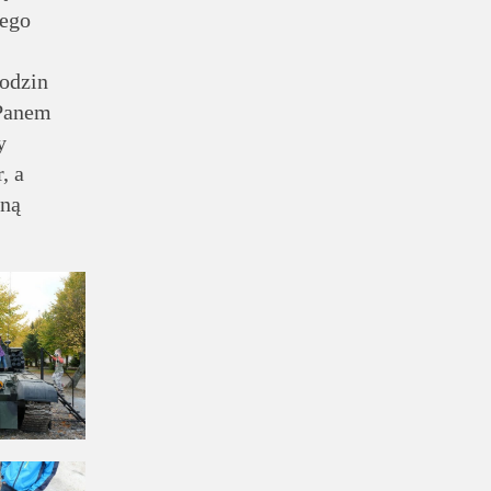
ego
Rodzin
 Panem
y
, a
lną