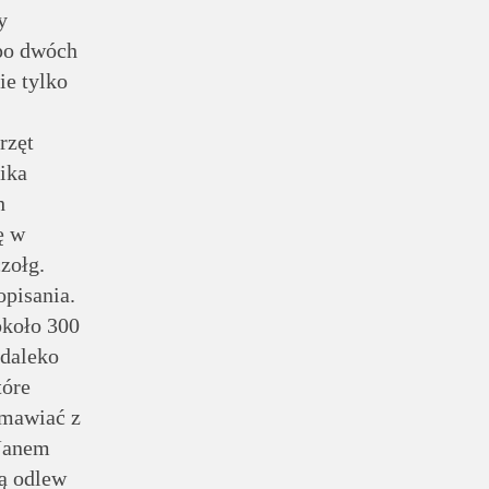
y
 po dwóch
e tylko
rzęt
ika
h
ę w
zołg.
opisania.
około 300
edaleko
tóre
zmawiać z
 Janem
ą odlew