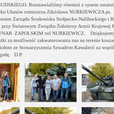
SUDSKIEGO. Rozmawialiśmy również z synem ostatni
łku Ułanów rotmistrza Zdzisława NURKIEWICZA ps.
rezesem Zarządu Środowiska Stołpecko-Nalibockiego i 
j przy Światowym Związku Żołnierzy Armii Krajowej
WNAR ZAPOLSKIM vel NURKIEWICZ. Dziękujem
tki za możliwość zakwaterowania nas na terenie koszar
iołom ze Stowarzyszenia Szwadron Kawalerii za wspó
ygodę. D.P.