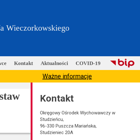
fa Wieczorkowskiego
wce
Kontakt
Aktualności
COVID-19
Ważne informacje
ostaw
Kontakt
Okręgowy Ośrodek Wychowawczy w
Studzieńcu,
96-330 Puszcza Mariańska,
Studzieniec 20A