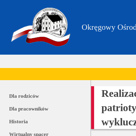
https://zpstudzieniec.bip.gov.pl/dane-
teleadresowe/dane-
teleadresowe.html
Okręgowy Ośrod
Realiza
Dla rodziców
patriot
Dla pracowników
wyklucz
Historia
Wirtualny spacer