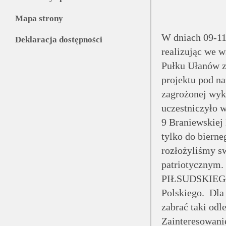
Mapa strony
W dniach 09-1
Deklaracja dostępności
realizując we 
Pułku Ułanów z
projektu pod n
zagrożonej wyk
uczestniczyło 
9 Braniewskiej
tylko do bierne
rozłożyliśmy s
patriotycznym.
PIŁSUDSKIEGO, 
Polskiego. Dla
zabrać taki od
Zainteresowanie