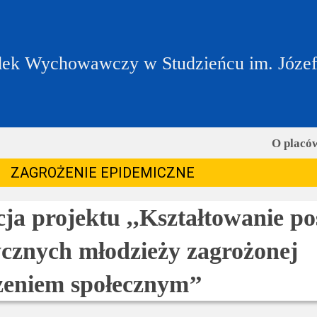
ek Wychowawczy w Studzieńcu im. Józe
O placó
ZAGROŻENIE EPIDEMICZNE
cja projektu ,,Kształtowanie p
ycznych młodzieży zagrożonej
eniem społecznym’’