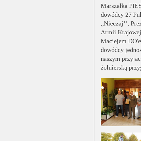
Marszałka PIŁ
dowódcy 27 Pu
,,Nieczaj’’, P
Armii Krajowe
Maciejem DO
dowódcy jednos
naszym przyjac
żołnierską prz