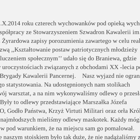
1.X.2014 roku czterech wychowanków pod opieką wyc
współpracy ze Stowarzyszeniem Szwadron Kawalerii im
 Żyrardowa zapisy porozumienia zawartego w celu real
azwą ,,Kształtowanie postaw patriotycznych młodzieży
luczeniem społecznym’’ udało się do Braniewa, gdzie
w uroczystościach związanych z obchodami XX -lecia p
 Brygady Kawalerii Pancernej. Nasz wyjazd nie ograni
go statystowania. Na udostępnionych nam stolikach
wój warsztat, a na nim wykonywaliśmy odlewy o przesł
 Były to odlewy przedstawiające Marszałka Józefa
Godło Państwa, Krzyż Virtuti Militari oraz orła Kró
 najmłodszych mieliśmy odlewy maskotek. Każdy mógł
lew pod warunkiem, że na miejscu sam go pomalował.
 naszym stoiskiem było tak duże, że nie nadążaliśmy 