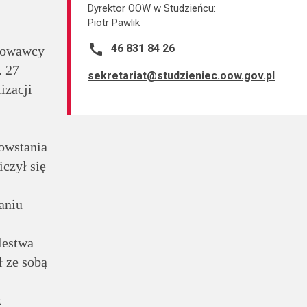
Dyrektor OOW w Studzieńcu:
Piotr Pawlik
call
46 831 84 26
howawcy
. 27
sekretariat@studzieniec.oow.gov.pl
izacji
owstania
czył się
aniu
lestwa
 ze sobą
z