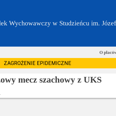
ek Wychowawczy w Studzieńcu im. Józe
O placó
ZAGROŻENIE EPIDEMICZNE
owy mecz szachowy z UKS
n