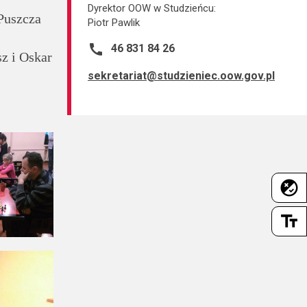
Dyrektor OOW w Studzieńcu:
Puszcza
Piotr Pawlik
call
46 831 84 26
z i Oskar
sekretariat@studzieniec.oow.gov.pl
flaky
text_fields