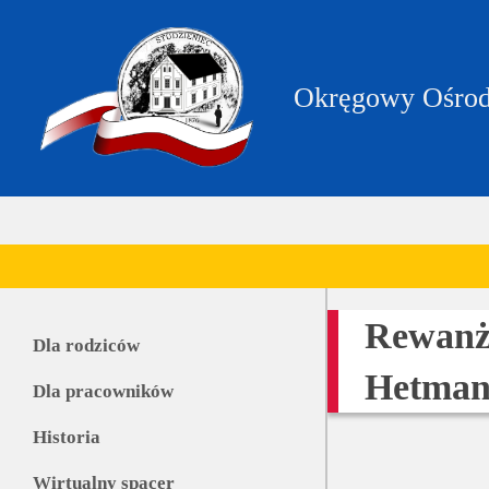
https://zpstudzieniec.bip.gov.pl/dane-
teleadresowe/dane-
teleadresowe.html
Okręgowy Ośrod
Rewanż
Dla rodziców
Hetma
Dla pracowników
Historia
Wirtualny spacer