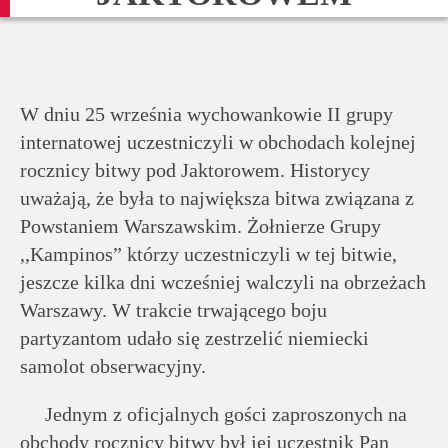
rodziców
Dla
pracowników
W dniu 25 września wychowankowie II grupy
internatowej uczestniczyli w obchodach kolejnej
Historia
rocznicy bitwy pod Jaktorowem. Historycy
uważają, że była to największa bitwa związana z
Wirtualny
Powstaniem Warszawskim. Żołnierze Grupy
spacer
,,Kampinos” którzy uczestniczyli w tej bitwie,
jeszcze kilka dni wcześniej walczyli na obrzeżach
Warszawy. W trakcie trwającego boju
Mapa
partyzantom udało się zestrzelić niemiecki
strony
samolot obserwacyjny.
Deklaracja
Jednym z oficjalnych gości zaproszonych na
dostępności
obchody rocznicy bitwy był jej uczestnik Pan