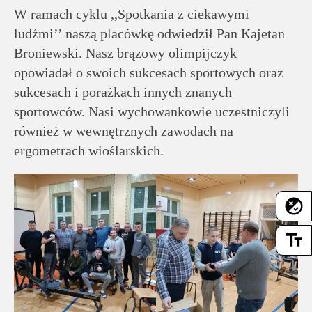
rodziców
W ramach cyklu ,,Spotkania z ciekawymi
ludźmi’’ naszą placówkę odwiedził Pan Kajetan
Dla
Broniewski. Nasz brązowy olimpijczyk
pracowników
opowiadał o swoich sukcesach sportowych oraz
sukcesach i porażkach innych znanych
Historia
sportowców. Nasi wychowankowie uczestniczyli
również w wewnętrznych zawodach na
ergometrach wioślarskich.
Wirtualny
spacer
flaky
Mapa
text_fields
strony
Deklaracja
dostępności