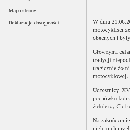
Mapa strony
W dniu 21.06.2
Deklaracja dostępności
motocykliści 
obecnych i był
Głównymi celam
tradycji niepo
tragicznie żołn
motocyklowej.
Uczestnicy XV
pochówku koleg
żołnierzy Cich
Na zakończenie 
nieletnich prz