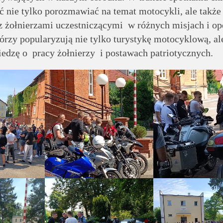
ć nie tylko porozmawiać na temat motocykli, ale także
żołnierzami uczestniczącymi w różnych misjach i op
órzy popularyzują nie tylko turystykę motocyklową, al
iedzę o pracy żołnierzy i postawach patriotycznych.