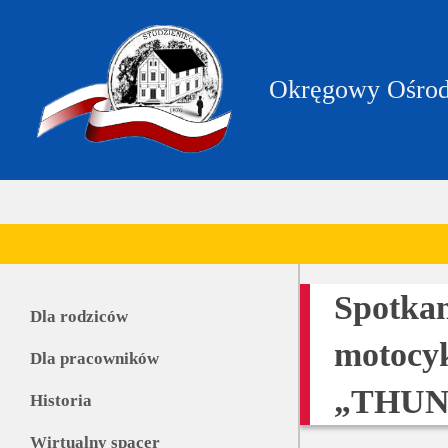
https://zpstudzieniec.bip.gov.pl/dane-
teleadresowe/dane-
teleadresowe.html
Okręgowy Ośrod
Spotkan
Dla rodziców
motocyk
Dla pracowników
„THUN
Historia
Wirtualny spacer