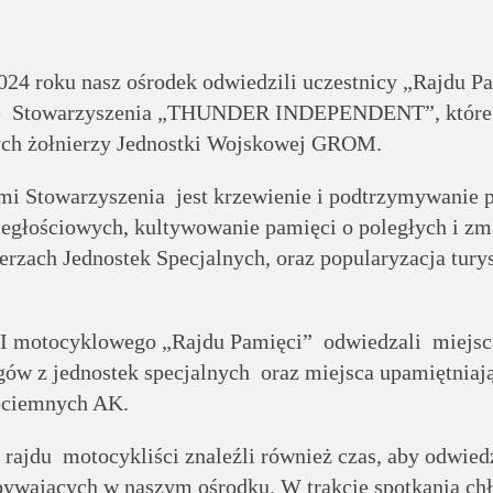
024 roku nasz ośrodek odwiedzili uczestnicy „Rajdu P
ze Stowarzyszenia „THUNDER INDEPENDENT”, które 
ych żołnierzy Jednostki Wojskowej GROM.
i Stowarzyszenia jest krzewienie i podtrzymywanie p
dległościowych, kultywowanie pamięci o poległych i zm
ierzach Jednostek Specjalnych, oraz popularyzacja tury
I motocyklowego „Rajdu Pamięci” odwiedzali miejsc
ów z jednostek specjalnych oraz miejsca upamiętniają
ociemnych AK.
rajdu motocykliści znaleźli również czas, aby odwied
ebywających w naszym ośrodku. W trakcie spotkania ch