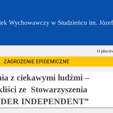
ek Wychowawczy w Studzieńcu im. Józe
O placó
ZAGROŻENIE EPIDEMICZNE
ia z ciekawymi ludźmi –
liści ze Stowarzyszenia
DER INDEPENDENT”