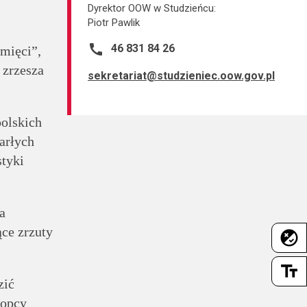
Dyrektor OOW w Studzieńcu:
Piotr Pawlik
call
46 831 84 26
amięci”,
zrzesza
sekretariat@studzieniec.oow.gov.pl
olskich
arłych
styki
a
ce zrzuty
flaky
text_fields
zić
łopcy