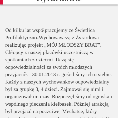
rodziców
Dla
pracowników
Od kilku lat współpracujemy ze Świetlicą
Profilaktyczno-Wychowawczą z Żyrardowa
Historia
realizując projekt „MÓJ MŁODSZY BRAT”.
Chłopcy z naszej placówki uczestniczą w
Wirtualny
spotkaniach z dziećmi. Uczą się
spacer
odpowiedzialności za swoich młodszych
przyjaciół. 30.01.2013 r. gościliśmy ich u siebie.
Każdy z naszych wychowanków odpowiedzialny
Mapa
był za grupkę 3, 4 dzieci. Zajmował się nimi i
strony
organizował im czas. Rozpoczęliśmy od ogniska i
wspólnego pieczenia kiełbasek. Później atrakcją
Deklaracja
był przejazd na poczciwej Mechatce, który
dostępności