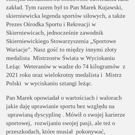
rodziców
zakład. Tym razem był to Pan Marek Kujawski,
skierniewicka legenda sportów siłowych, a także
Dla
Prezes Ośrodka Sportu i Rekreacji w
pracowników
Skierniewicach, jednocześnie zawodnik
Skierniewickiego Stowarzyszenia „Sportowe
Historia
Wariacje”. Nasz gość to między innymi złoty
medalista Mistrzostw Świata w Wyciskaniu
Wirtualny
Leżąc Weteranów w wadze do 74 kilogramów z
2021 roku oraz wielokrotny medalista i Mistrz
spacer
Polski w wyciskaniu sztangi leżąc.
Mapa
Pan Marek opowiadał o wartościach i walorach
strony
jakie daję uprawianie sportu bez względu na
uprawianą dyscyplinę . Mówił o swojej karierze
Deklaracja
sportowej, rozwijaniu swojej pasji, ale też o
przeszkodach, które musiał pokonywać,
dostępności