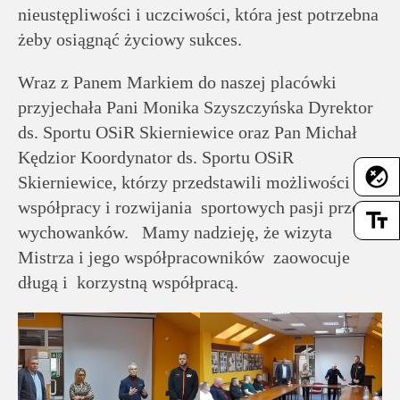
nieustępliwości i uczciwości, która jest potrzebna
żeby osiągnąć życiowy sukces.
Wraz z Panem Markiem do naszej placówki
przyjechała Pani Monika Szyszczyńska Dyrektor
ds. Sportu OSiR Skierniewice oraz Pan Michał
Kędzior Koordynator ds. Sportu OSiR
flaky
Skierniewice, którzy przedstawili możliwości
współpracy i rozwijania sportowych pasji przez
text_fields
wychowanków. Mamy nadzieję, że wizyta
Mistrza i jego współpracowników zaowocuje
długą i korzystną współpracą.