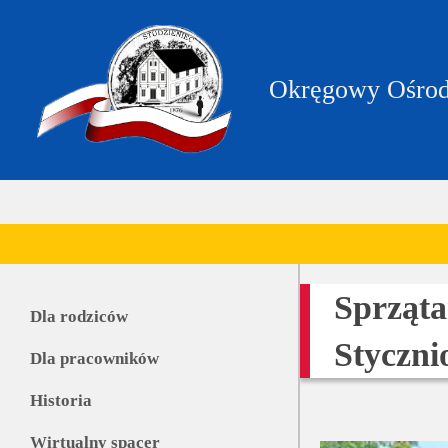
https://zpstudzieniec.bip.gov.pl/dane-
teleadresowe/dane-
teleadresowe.html
Okręgowy Ośrod
Sprząt
Dla rodziców
Styczn
Dla pracowników
Historia
Wirtualny spacer