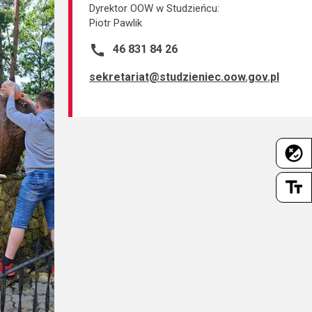
Dyrektor OOW w Studzieńcu:
Piotr Pawlik
call
46 831 84 26
sekretariat@studzieniec.oow.gov.pl
flaky
text_fields