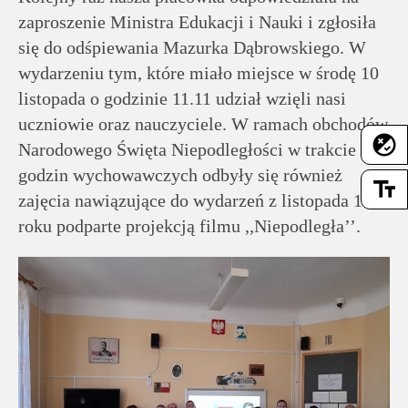
rodziców
zaproszenie Ministra Edukacji i Nauki i zgłosiła
się do odśpiewania Mazurka Dąbrowskiego. W
Dla
wydarzeniu tym, które miało miejsce w środę 10
pracowników
listopada o godzinie 11.11 udział wzięli nasi
uczniowie oraz nauczyciele. W ramach obchodów
flaky
Historia
Narodowego Święta Niepodległości w trakcie
godzin wychowawczych odbyły się również
text_fields
Wirtualny
zajęcia nawiązujące do wydarzeń z listopada 1918
roku podparte projekcją filmu ,,Niepodległa’’.
spacer
Mapa
strony
Deklaracja
dostępności