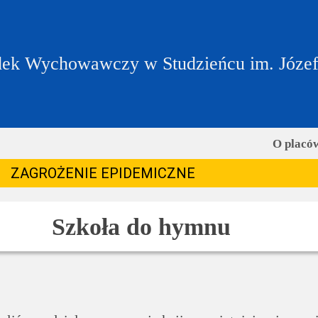
ek Wychowawczy w Studzieńcu im. Józe
O placó
ZAGROŻENIE EPIDEMICZNE
Szkoła do hymnu