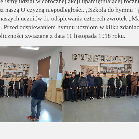
ęliśmy udział w corocznej akcji upamiętniającej roczn
ez naszą Ojczyzną niepodległości. ,,Szkoła do hymnu’’
naszych uczniów do odśpiewania czterech zwrotek ,,M
. Przed odśpiewaniem hymnu uczniom w kilku zdaniac
liczności związane z datą 11 listopada 1918 roku.