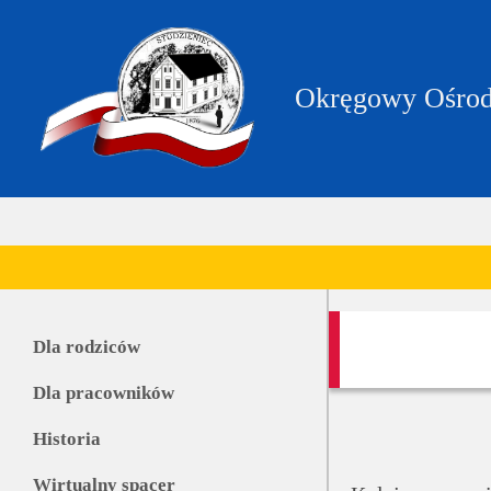
https://zpstudzieniec.bip.gov.pl/dane-
teleadresowe/dane-
teleadresowe.html
Okręgowy Ośrod
Dla rodziców
Dla pracowników
Historia
Wirtualny spacer