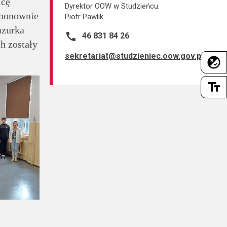
icę
Dyrektor OOW w Studzieńcu:
 ponownie
Piotr Pawlik
azurka
call
46 831 84 26
h zostały
sekretariat@studzieniec.oow.gov.pl
flaky
text_fields