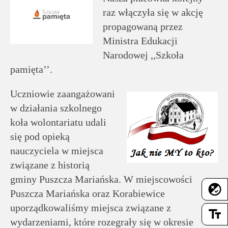
rodziców
raz włączyła się w akcję
propagowaną przez
Dla
Ministra Edukacji
pracowników
Narodowej ,,Szkoła
pamięta’’.
Historia
Uczniowie zaangażowani
w działania szkolnego
Wirtualny
koła wolontariatu udali
spacer
się pod opieką
nauczyciela w miejsca
Mapa
związane z historią
strony
gminy Puszcza Mariańska. W miejscowości
flaky
Puszcza Mariańska oraz Korabiewice
Deklaracja
uporządkowaliśmy miejsca związane z
text_fields
wydarzeniami, które rozegrały się w okresie
dostępności