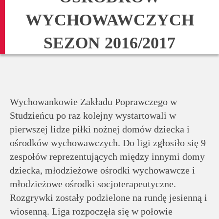
rodziców
WYCHOWAWCZYCH
Dla
SEZON 2016/2017
pracowników
Historia
Wychowankowie Zakładu Poprawczego w
Wirtualny
Studzieńcu po raz kolejny wystartowali w
spacer
pierwszej lidze piłki nożnej domów dziecka i
ośrodków wychowawczych. Do ligi zgłosiło się 9
Mapa
zespołów reprezentujących między innymi domy
strony
dziecka, młodzieżowe ośrodki wychowawcze i
młodzieżowe ośrodki socjoterapeutyczne.
Rozgrywki zostały podzielone na rundę jesienną i
Deklaracja
wiosenną. Liga rozpoczęła się w połowie
dostępności