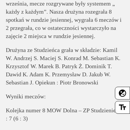
września, mecze rozgrywane były systemem „
każdy z każdym”. Nasza drużyna rozegrała 8
spotkań w rundzie jesiennej, wygrała 6 meczów i
2 przegrała, co w ostateczności wystarczyło na
zajęcie 2 miejsca w rundzie jesiennej.
Drużyna ze Studzieńca grała w składzie: Kamil
W. Andrzej S. Maciej S. Konrad M. Sebastian K.
Krzysztof W. Marek B. Patryk Ż. Dominik T.
Dawid K. Adam K. Przemysław D. Jakub W.
Sebastian J. Opiekun : Piotr Bronowski
flaky
Wyniki meczów:
text_fields
Kolejka numer 8 MOW Dolna – ZP Studzieniec 8
: 7 (6 : 3)