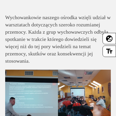
rodziców
Dla
Wychowankowie naszego ośrodka wzięli udział w
pracowników
warsztatach dotyczących szeroko rozumianej
przemocy. Każda z grup wychowawczych odbyła
flaky
spotkanie w trakcie którego dowiedzieli się
Historia
więcej niż do tej pory wiedzieli na temat
text_fields
przemocy, skutków oraz konsekwencji jej
Wirtualny
stosowania.
spacer
Mapa
strony
Deklaracja
dostępności