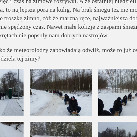
ięc i czas na zimowe rozrywki. A że ostatniej niedzieli
, to najlepsza pora na kulig. Na brak śniegu też nie m
e troszkę zimno, cóż że marzną ręce, najważniejsza do
nie spędzony czas. Nawet małe kolizje z zaspami śnie
krętach nie popsuły nam dobrych nastrojów.
e meteorolodzy zapowiadają odwilż, może to już os
edziela tej zimy?