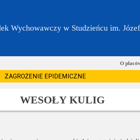
ek Wychowawczy w Studzieńcu im. Józe
O placó
ZAGROŻENIE EPIDEMICZNE
WESOŁY KULIG