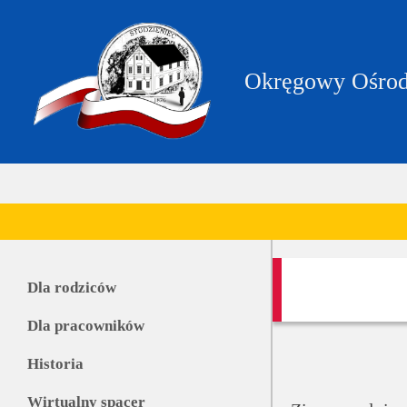
https://zpstudzieniec.bip.gov.pl/dane-
teleadresowe/dane-
teleadresowe.html
Okręgowy Ośrod
Dla rodziców
Dla pracowników
Historia
Wirtualny spacer