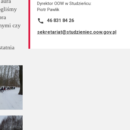
 aura
Dyrektor OOW w Studzieńcu:
ogliśmy
Piotr Pawlik
bra
call
46 831 84 26
żnymi czy
sekretariat@studzieniec.oow.gov.pl
tatnia