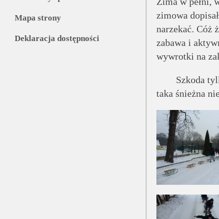
Zima w pełni, w
zimowa dopisała
Mapa strony
narzekać. Cóż ż
Deklaracja dostępności
zabawa i aktyw
wywrotki na za
Szkoda tylko ż
taka śnieżna ni