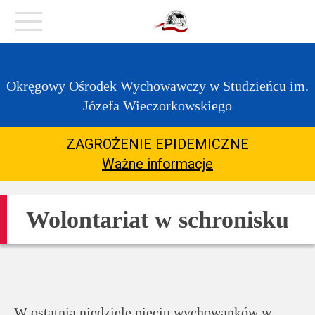
https://zpstudzieniec.bip.gov.pl/dane-
Menu
teleadresowe/dane-
teleadresowe.html
O
Okręgowy Ośrodek Wychowawczy w Studzieńcu im.
placówce
Józefa Wieczorkowskiego
Kontakt
ZAGROŻENIE EPIDEMICZNE
Ważne informacje
Aktualności
Wolontariat w schronisku
COVID-
19
Dla
W ostatnią niedzielę pięciu wychowanków w