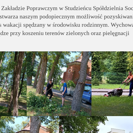
y Zakładzie Poprawczym w Studzieńcu Spółdzielnia Soc
 stwarza naszym podopiecznym możliwość pozyskiwan
s wakacji spędzany w środowisku rodzinnym. Wychow
ądze przy koszeniu terenów zielonych oraz pielęgnacji