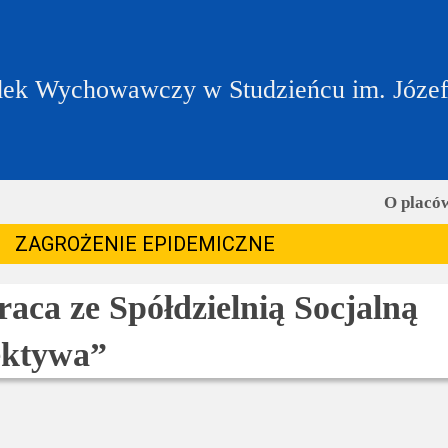
ek Wychowawczy w Studzieńcu im. Józe
O placó
ZAGROŻENIE EPIDEMICZNE
aca ze Spółdzielnią Socjalną
ektywa”