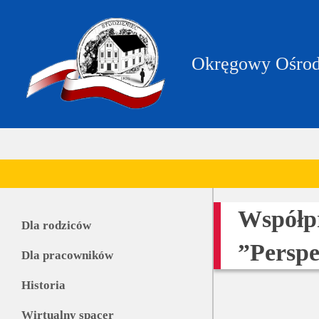
https://zpstudzieniec.bip.gov.pl/dane-
teleadresowe/dane-
teleadresowe.html
Okręgowy Ośrod
Współpr
Dla rodziców
”Persp
Dla pracowników
Historia
Wirtualny spacer