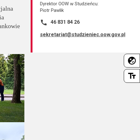
Dyrektor OOW w Studzieńcu:
jalna
Piotr Pawlik
ia
call
46 831 84 26
ankowie
sekretariat@studzieniec.oow.gov.pl
flaky
text_fields