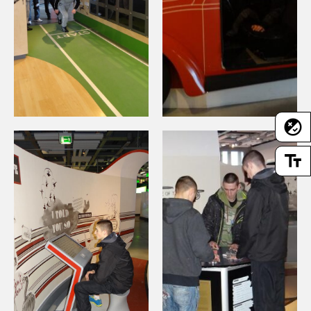
flaky
text_fields