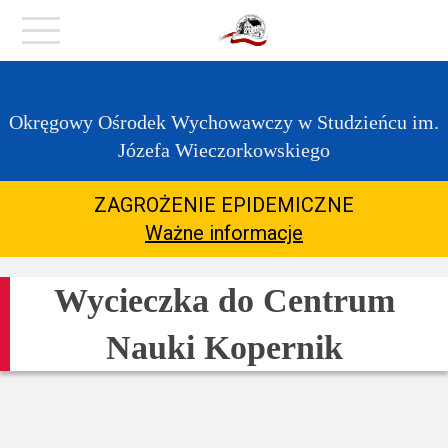
https://zpstudzieniec.bip.gov.pl/dane-
Menu
teleadresowe/dane-
teleadresowe.html
O
Okręgowy Ośrodek Wychowawczy w Studzieńcu im.
placówce
Józefa Wieczorkowskiego
Kontakt
ZAGROŻENIE EPIDEMICZNE
Ważne informacje
Aktualności
Wycieczka do Centrum
COVID-
Nauki Kopernik
19
Dla