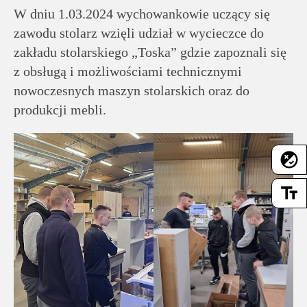
rodziców
W dniu 1.03.2024 wychowankowie uczący się
zawodu stolarz wzięli udział w wycieczce do
Dla
zakładu stolarskiego „Toska” gdzie zapoznali się
pracowników
z obsługą i możliwościami technicznymi
nowoczesnych maszyn stolarskich oraz do
Historia
produkcji mebli.
Wirtualny
flaky
spacer
text_fields
Mapa
strony
Deklaracja
dostępności