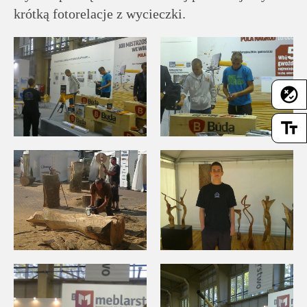
krótką fotorelacje z wycieczki.
flaky
text_fields