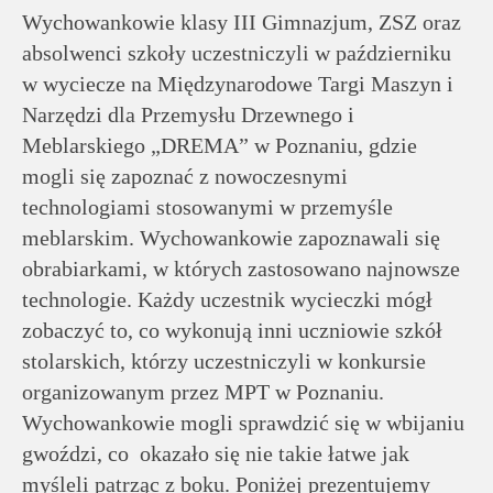
rodziców
Wychowankowie klasy III Gimnazjum, ZSZ oraz
absolwenci szkoły uczestniczyli w październiku
Dla
w wyciecze na Międzynarodowe Targi Maszyn i
pracowników
Narzędzi dla Przemysłu Drzewnego i
Meblarskiego „DREMA” w Poznaniu, gdzie
Historia
mogli się zapoznać z nowoczesnymi
technologiami stosowanymi w przemyśle
meblarskim. Wychowankowie zapoznawali się
Wirtualny
obrabiarkami, w których zastosowano najnowsze
spacer
technologie. Każdy uczestnik wycieczki mógł
zobaczyć to, co wykonują inni uczniowie szkół
Mapa
stolarskich, którzy uczestniczyli w konkursie
strony
organizowanym przez MPT w Poznaniu.
Wychowankowie mogli sprawdzić się w wbijaniu
Deklaracja
gwoździ, co okazało się nie takie łatwe jak
dostępności
myśleli patrząc z boku. Poniżej prezentujemy