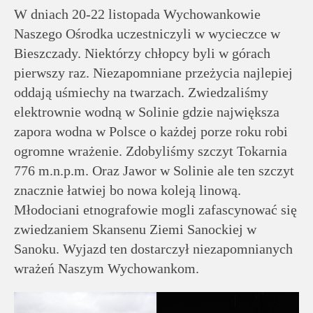
rodziców
W dniach 20-22 listopada Wychowankowie
Naszego Ośrodka uczestniczyli w wycieczce w
Dla
Bieszczady. Niektórzy chłopcy byli w górach
pracowników
pierwszy raz. Niezapomniane przeżycia najlepiej
oddają uśmiechy na twarzach. Zwiedzaliśmy
Historia
elektrownie wodną w Solinie gdzie największa
zapora wodna w Polsce o każdej porze roku robi
ogromne wrażenie. Zdobyliśmy szczyt Tokarnia
Wirtualny
776 m.n.p.m. Oraz Jawor w Solinie ale ten szczyt
spacer
znacznie łatwiej bo nowa koleją linową.
Młodociani etnografowie mogli zafascynować się
Mapa
zwiedzaniem Skansenu Ziemi Sanockiej w
strony
Sanoku. Wyjazd ten dostarczył niezapomnianych
wrażeń Naszym Wychowankom.
Deklaracja
dostępności