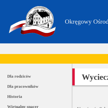
https://zpstudzieniec.bip.gov.pl/dane-
teleadresowe/dane-
teleadresowe.html
Okręgowy Ośrod
Wyciec
Dla rodziców
Dla pracowników
Historia
Wirtualny spacer