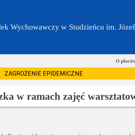
ek Wychowawczy w Studzieńcu im. Józe
O placó
ZAGROŻENIE EPIDEMICZNE
zka w ramach zajęć warsztato