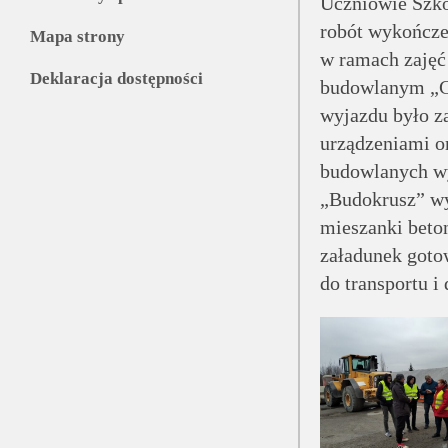
Uczniowie Szko
robót wykończe
Mapa strony
w ramach zajęć
Deklaracja dostępności
budowlanym „C
wyjazdu było z
urządzeniami o
budowlanych w
„Budokrusz” wy
mieszanki beto
załadunek goto
do transportu i