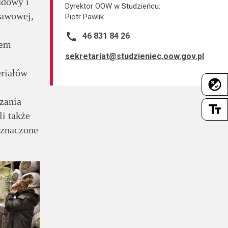
udowy i
Dyrektor OOW w Studzieńcu:
tawowej,
Piotr Pawlik
call
46 831 84 26
lem
sekretariat@studzieniec.oow.gov.pl
eriałów
flaky
zania
text_fields
i także
eznaczone