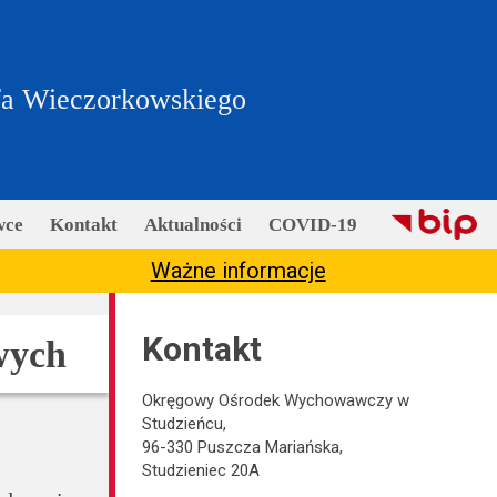
fa Wieczorkowskiego
wce
Kontakt
Aktualności
COVID-19
Ważne informacje
Kontakt
wych
Okręgowy Ośrodek Wychowawczy w
Studzieńcu,
96-330 Puszcza Mariańska,
Studzieniec 20A