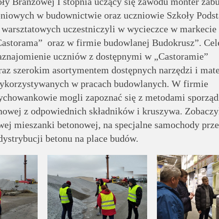
ły Branżowej I stopnia uczący się zawodu monter zab
niowych w budownictwie oraz uczniowie Szkoły Pods
 warsztatowych uczestniczyli w wycieczce w markecie
astorama” oraz w firmie budowlanej Budokrusz”. Ce
aznajomienie uczniów z dostępnymi w „Castoramie”
raz szerokim asortymentem dostępnych narzędzi i mat
ykorzystywanych w pracach budowlanych. W firmie
chowankowie mogli zapoznać się z metodami sporząd
nowej z odpowiednich składników i kruszywa. Zobaczyl
wej mieszanki betonowej, na specjalne samochody prz
 dystrybucji betonu na place budów.