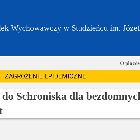
ek Wychowawczy w Studzieńcu im. Józe
O placó
ZAGROŻENIE EPIDEMICZNE
 do Schroniska dla bezdomnyc
t