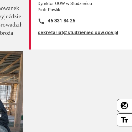
Dyrektor OOW w Studzieńcu:
chowanek
Piotr Pawlik
yjeździe
call
46 831 84 26
prowadził
obroża
sekretariat@studzieniec.oow.gov.pl
flaky
text_fields