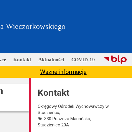
fa Wieczorkowskiego
wce
Kontakt
Aktualności
COVID-19
Ważne informacje
h
Kontakt
Okręgowy Ośrodek Wychowawczy w
Studzieńcu,
96-330 Puszcza Mariańska,
Studzieniec 20A