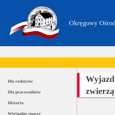
https://zpstudzieniec.bip.gov.pl/dane-
teleadresowe/dane-
teleadresowe.html
Okręgowy Ośrod
Wyjazd
Dla rodziców
zwierzą
Dla pracowników
Historia
Wirtualny spacer