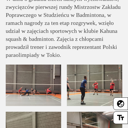
rodziców
zwycięzców pierwszej rundy Mistrzostw Zakładu
Poprawczego w Studzieńcu w Badmintona, w
Dla
ramach nagrody za ten etap rozgrywek, wzięło
pracowników
udział w zajęciach sportowych w klubie Kahuna
squash & badminton. Zajęcia z chłopcami
Historia
prowadził trener i zawodnik reprezentant Polski
paraolimpiady w Tokio.
Wirtualny
spacer
Mapa
strony
flaky
Deklaracja
text_fields
dostępności