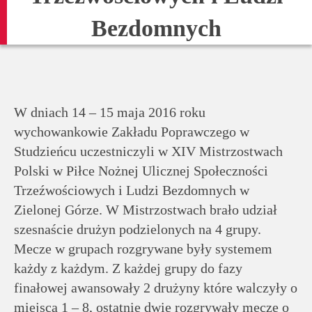
rodziców
Bezdomnych
Dla
pracowników
Historia
W dniach 14 – 15 maja 2016 roku
wychowankowie Zakładu Poprawczego w
Studzieńcu uczestniczyli w XIV Mistrzostwach
Wirtualny
Polski w Piłce Nożnej Ulicznej Społeczności
spacer
Trzeźwościowych i Ludzi Bezdomnych w
Zielonej Górze. W Mistrzostwach brało udział
Mapa
szesnaście drużyn podzielonych na 4 grupy.
strony
Mecze w grupach rozgrywane były systemem
każdy z każdym. Z każdej grupy do fazy
Deklaracja
finałowej awansowały 2 drużyny które walczyły o
dostępności
miejsca 1 – 8, ostatnie dwie rozgrywały mecze o