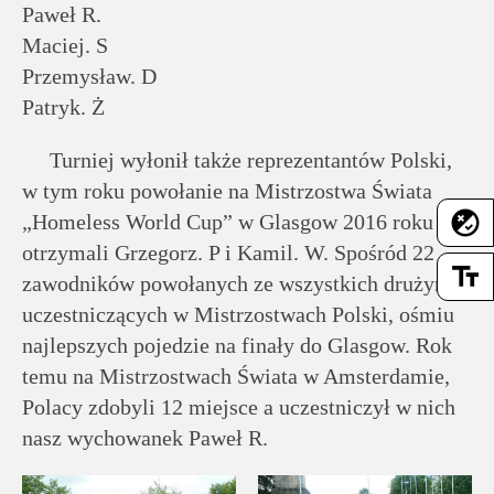
Paweł R.
Maciej. S
Przemysław. D
Patryk. Ż
Turniej wyłonił także reprezentantów Polski,
w tym roku powołanie na Mistrzostwa Świata
flaky
„Homeless World Cup” w Glasgow 2016 roku
otrzymali Grzegorz. P i Kamil. W. Spośród 22
text_fields
zawodników powołanych ze wszystkich drużyn
uczestniczących w Mistrzostwach Polski, ośmiu
najlepszych pojedzie na finały do Glasgow. Rok
temu na Mistrzostwach Świata w Amsterdamie,
Polacy zdobyli 12 miejsce a uczestniczył w nich
nasz wychowanek Paweł R.