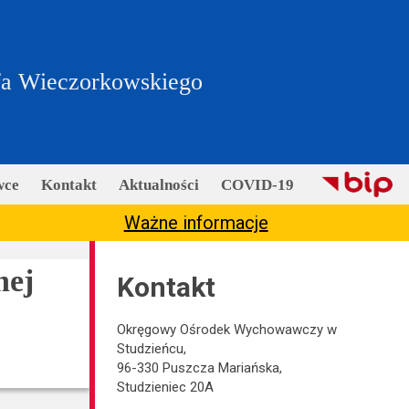
fa Wieczorkowskiego
wce
Kontakt
Aktualności
COVID-19
Ważne informacje
nej
Kontakt
Okręgowy Ośrodek Wychowawczy w
Studzieńcu,
96-330 Puszcza Mariańska,
Studzieniec 20A