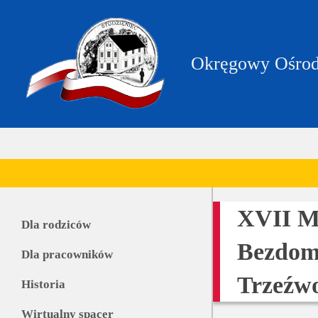
https://zpstudzieniec.bip.gov.pl/dane-
teleadresowe/dane-
teleadresowe.html
Okręgowy Ośrod
XVII Mi
Dla rodziców
Bezdomn
Dla pracowników
Trzeźw
Historia
Wirtualny spacer