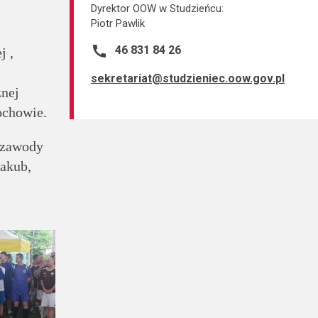
Dyrektor OOW w Studzieńcu:
Piotr Pawlik
call
46 831 84 26
j ,
sekretariat@studzieniec.oow.gov.pl
znej
ochowie.
 zawody
Jakub,