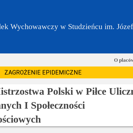
ek Wychowawczy w Studzieńcu im. Józe
O placó
ZAGROŻENIE EPIDEMICZNE
strzostwa Polski w Piłce Ulicz
ych I Społeczności
ościowych