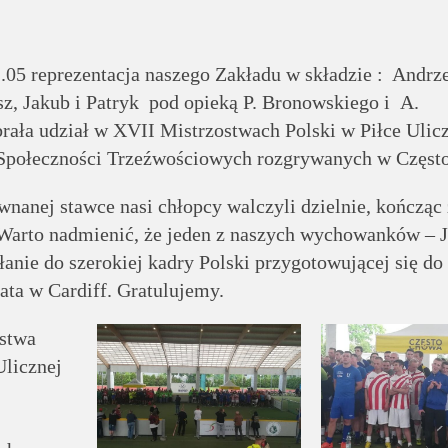
05 reprezentacja naszego Zakładu w składzie : Andrze
sz, Jakub i Patryk pod opieką P. Bronowskiego i A.
rała udział w XVII Mistrzostwach Polski w Piłce Ulic
Społeczności Trzeźwościowych rozgrywanych w Częst
nanej stawce nasi chłopcy walczyli dzielnie, kończąc
 Warto nadmienić, że jeden z naszych wychowanków – 
nie do szerokiej kadry Polski przygotowującej się do
ata w Cardiff. Gratulujemy.