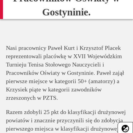
rodziców
Gostyninie.
Dla
pracowników
Historia
Nasi pracownicy Paweł Kurt i Krzysztof Placek
reprezentowali placówkę w XVII Wojewódzkim
Turnieju Tenisa Stołowego Nauczycieli i
Wirtualny
Pracowników Oświaty w Gostyninie. Paweł zajął
spacer
pierwsze miejsce w kategorii 50+ (amatorzy) a
Krzysiek piąte w kategorii zawodników
Mapa
zrzeszonych w PZTS.
strony
Razem zdobyli 25 pkt do klasyfikacji drużynowej
powiatów i znacznie przyczynili się do zdobycia
Deklaracja
flaky
pierwszego miejsca w klasyfikacji drużynowej
dostępności