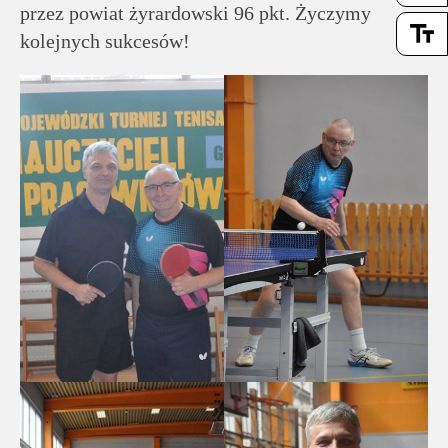
przez powiat żyrardowski 96 pkt. Życzymy
text_fields
kolejnych sukcesów!