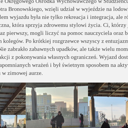
 Okręgowego Ośrodka Wychowawczego w Studzieńcu
otra Bronowskiego, wzięli udział w wyjeździe na lodow
em wyjazdu była nie tylko rekreacja i integracja, ale 
zna, która sprzyja zdrowemu stylowi życia. Ci, którzy 
az pierwszy, mogli liczyć na pomoc nauczyciela oraz b
 kolegów. Po krótkiej rozgrzewce wszyscy z entuzja
. Nie zabrakło zabawnych upadków, ale także wielu mo
fakcji z pokonywania własnych ograniczeń. Wyjazd dost
apomnianych wrażeń i był świetnym sposobem na akt
u w zimowej aurze.