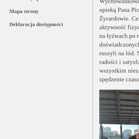
Wychowankowie
opieką Pana Pi
Mapa strony
Żyrardowie. Cel
Deklaracja dostępności
aktywność fizyc
na łyżwach po r
doświadczonych
ruszyli na lód
radości i satys
wszystkim niez
spędzenie czas