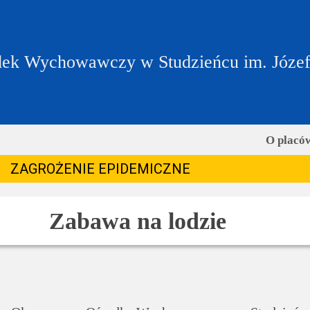
ek Wychowawczy w Studzieńcu im. Józe
O placó
ZAGROŻENIE EPIDEMICZNE
Zabawa na lodzie