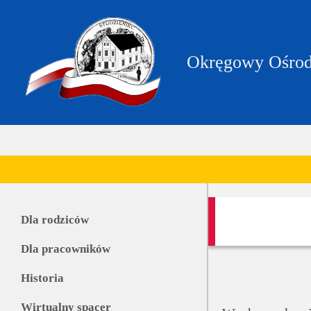
https://zpstudzieniec.bip.gov.pl/dane-
teleadresowe/dane-
teleadresowe.html
Okręgowy Ośrod
Dla rodziców
Dla pracowników
Historia
Wirtualny spacer