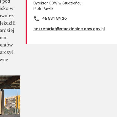
 pod
Dyrektor OOW w Studzieńcu:
isko w
Piotr Pawlik
również
call
46 831 84 26
jeździli
sekretariat@studzieniec.oow.gov.pl
ardziej
zmem
mentów
arczył
ywne