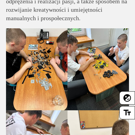
odprężenia i realizacji pasji, a także sposobem na
rozwijanie kreatywności i umiejętności
manualnych i prospołecznych.
flaky
text_fields