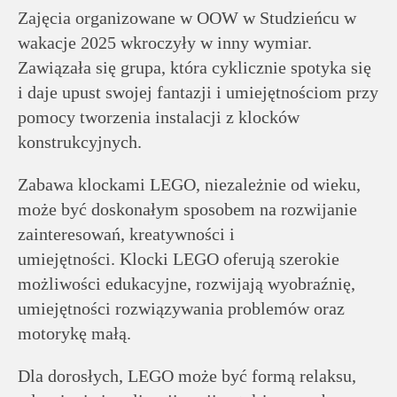
rodziców
Zajęcia organizowane w OOW w Studzieńcu w
wakacje 2025 wkroczyły w inny wymiar.
Dla
Zawiązała się grupa, która cyklicznie spotyka się
pracowników
i daje upust swojej fantazji i umiejętnościom przy
pomocy tworzenia instalacji z klocków
Historia
konstrukcyjnych.
Zabawa klockami LEGO, niezależnie od wieku,
Wirtualny
może być doskonałym sposobem na rozwijanie
spacer
zainteresowań, kreatywności i
umiejętności. Klocki LEGO oferują szerokie
Mapa
możliwości edukacyjne, rozwijają wyobraźnię,
strony
umiejętności rozwiązywania problemów oraz
motorykę małą.
Deklaracja
Dla dorosłych, LEGO może być formą relaksu,
dostępności