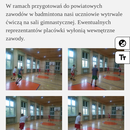
rodziców
W ramach przygotowań do powiatowych
zawodów w badmintona nasi uczniowie wytrwale
Dla
ćwiczą na sali gimnastycznej. Ewentualnych
pracowników
reprezentantów placówki wyłonią wewnętrzne
zawody.
flaky
Historia
text_fields
Wirtualny
spacer
Mapa
strony
Deklaracja
dostępności