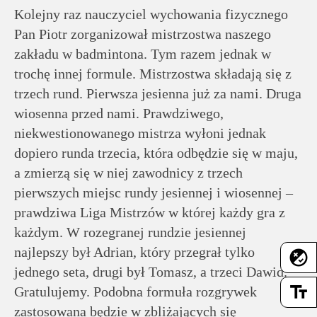
rodziców
Kolejny raz nauczyciel wychowania fizycznego
Pan Piotr zorganizował mistrzostwa naszego
Dla
zakładu w badmintona. Tym razem jednak w
pracowników
trochę innej formule. Mistrzostwa składają się z
trzech rund. Pierwsza jesienna już za nami. Druga
Historia
wiosenna przed nami. Prawdziwego,
niekwestionowanego mistrza wyłoni jednak
dopiero runda trzecia, która odbędzie się w maju,
Wirtualny
a zmierzą się w niej zawodnicy z trzech
spacer
pierwszych miejsc rundy jesiennej i wiosennej –
prawdziwa Liga Mistrzów w której każdy gra z
Mapa
każdym. W rozegranej rundzie jesiennej
strony
najlepszy był Adrian, który przegrał tylko
flaky
jednego seta, drugi był Tomasz, a trzeci Dawid.
Deklaracja
text_fields
Gratulujemy. Podobna formuła rozgrywek
dostępności
zastosowana będzie w zbliżających się