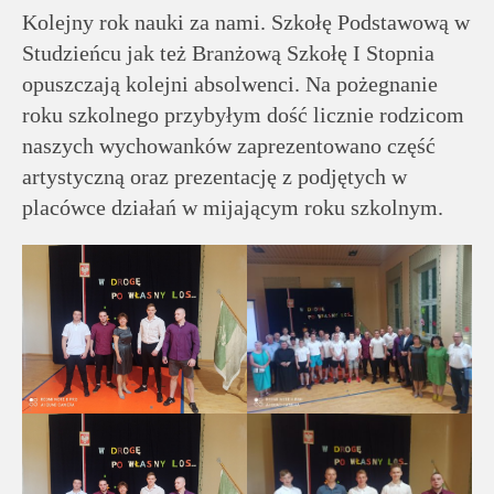
rodziców
Kolejny rok nauki za nami. Szkołę Podstawową w
Studzieńcu jak też Branżową Szkołę I Stopnia
Dla
opuszczają kolejni absolwenci. Na pożegnanie
pracowników
roku szkolnego przybyłym dość licznie rodzicom
naszych wychowanków zaprezentowano część
Historia
artystyczną oraz prezentację z podjętych w
placówce działań w mijającym roku szkolnym.
Wirtualny
spacer
Mapa
strony
Deklaracja
dostępności