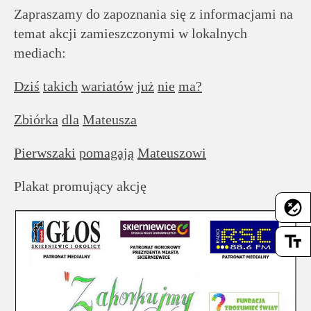
rodziców
Zapraszamy do zapoznania się z informacjami na
temat akcji zamieszczonymi w lokalnych
Dla
mediach:
pracowników
Dziś
takich
wariatów
już
nie
ma?
Historia
Zbiórka
dla
Mateusza
Wirtualny
Pierwszaki
pomagają
Mateuszowi
spacer
Plakat promujący akcję
flaky
Mapa
strony
text_fields
Deklaracja
dostępności